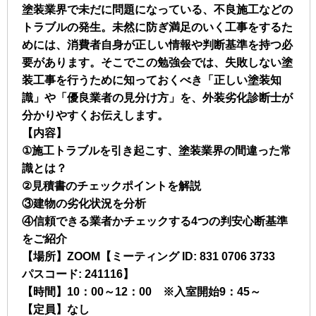
塗装業界で未だに問題になっている、不良施工などの
トラブルの発生。未然に防ぎ満足のいく工事をするた
めには、消費者自身が正しい情報や判断基準を持つ必
要があります。そこでこの勉強会では、失敗しない塗
装工事を行うために知っておくべき「正しい塗装知
識」や「優良業者の見分け方」を、外装劣化診断士が
分かりやすくお伝えします。
【内容】
①施工トラブルを引き起こす、塗装業界の間違った常
識とは？
②見積書のチェックポイントを解説
③建物の劣化状況を分析
④信頼できる業者かチェックする4つの判安心断基準
をご紹介
【場所】ZOOM【ミーティング ID: 831 0706 3733
パスコード: 241116】
【時間】10：00～12：00 ※入室開始9：45～
【定員】なし