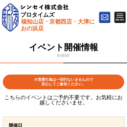
プロタイムズ
福知山店・京都西店・大津に
ホーム
»
イベント情報
»
11月30日（土）【ZOOMで開
おの浜店
催】オンライン塗り替え勉強会
イベント開催情報
EVENT
※営業行為は一切行ないませんので
安心してご参加ください。
こちらのイベントはご予約不要です。お気軽にお
越しくださいませ。
開催日