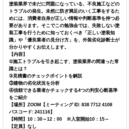
塗装業界で未だに問題になっている、不良施工などの
トラブルの発生。未然に防ぎ満足のいく工事をするた
めには、消費者自身が正しい情報や判断基準を持つ必
要があります。そこでこの勉強会では、失敗しない塗
装工事を行うために知っておくべき「正しい塗装知
識」や「優良業者の見分け方」を、外装劣化診断士が
分かりやすくお伝えします。
【内容】
①施工トラブルを引き起こす、塗装業界の間違った常
識とは？
②見積書のチェックポイントを解説
③建物の劣化状況を分析
④信頼できる業者かチェックする4つの判安心断基準
をご紹介
【場所】ZOOM【ミーティング ID: 838 7712 4108
パスコード: 241116】
【時間】10：30～12：00 ※入室開始10：15～
【定員】なし