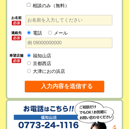
相談のみ（無料）
お名前
必須
電話
メール
連絡先
必須
福知山店
希望店舗
必須
京都西店
大津におの浜店