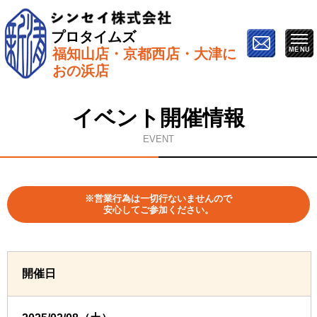
プロタイムズ
福知山店・京都西店・大津に
ホーム
»
イベント情報
»
2月8日（土）【福知山市で開
おの浜店
催】塗り替え勉強会
イベント開催情報
EVENT
※営業行為は一切行ないませんので
安心してご参加ください。
開催日