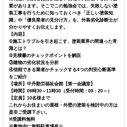
要があります。そこでこの勉強会では、失敗しない塗
装工事を行うために知っておくべき「正しい塗装知
識」や「優良業者の見分け方」を、外装劣化診断士が
分かりやすくお伝えします。
【内容】
①施工トラブルを引き起こす、塗装業界の間違った常
識とは？
②見積書のチェックポイントを解説
③建物の劣化状況を分析
④信頼できる業者かチェックする4つの判安心断基準
をご紹介
【場所】中丹勤労福祉会館【第一会議室】
【時間】09時30～11時30（受付時間：09：20～）
【定員】10名様まで
これからお住まいの屋根・外壁の塗装を検討中の方は
是非ご受講下さい。
※受講料無料
※敷地内に無料駐車場有り