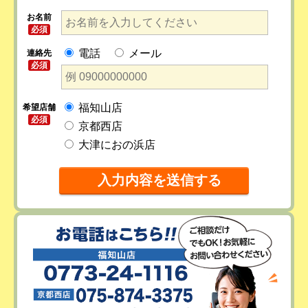
お名前
必須
電話
メール
連絡先
必須
福知山店
希望店舗
必須
京都西店
大津におの浜店