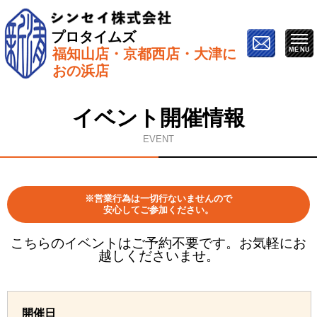
プロタイムズ
福知山店・京都西店・大津に
ホーム
»
イベント情報
»
2月14日（金）【ZOOMで開
おの浜店
催】オンライン塗り替え勉強会
イベント開催情報
EVENT
※営業行為は一切行ないませんので
安心してご参加ください。
こちらのイベントはご予約不要です。お気軽にお
越しくださいませ。
開催日