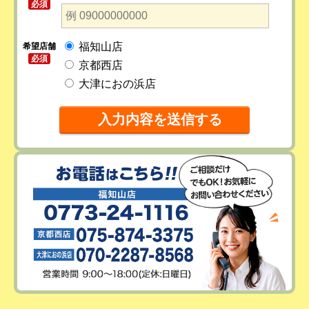
必須
福知山店
希望店舗
必須
京都西店
大津におの浜店