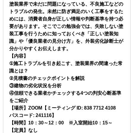
塗装業界で未だに問題になっている、不良施工などの
トラブルの発生。未然に防ぎ満足のいく工事をするた
めには、消費者自身が正しい情報や判断基準を持つ必
要があります。そこでこの勉強会では、失敗しない塗
装工事を行うために知っておくべき「正しい塗装知
識」や「優良業者の見分け方」を、外装劣化診断士が
分かりやすくお伝えします。
【内容】
①施工トラブルを引き起こす、塗装業界の間違った常
識とは？
②見積書のチェックポイントを解説
③建物の劣化状況を分析
④信頼できる業者かチェックする4つの判安心断基準
をご紹介
【場所】ZOOM【ミーティング ID: 838 7712 4108
パスコード: 241116】
【時間】10：30～12：00 ※入室開始10：15～
【定員】なし