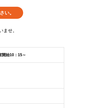
さい。
いませ。
室開始10：15～