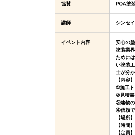
協賛
PQA塗
講師
シンセイ
イベント内容
安心の塗
塗装業界
ためには
い塗装工
士が分か
【内容】
①施工ト
②見積書
③建物の
④信頼で
【場所】Z
【時間】
【定員】