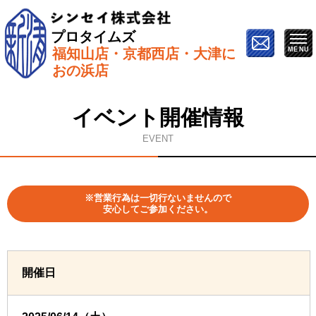
プロタイムズ
福知山店・京都西店・大津に
ホーム
»
イベント情報
»
6月14日【福知山市で開催】塗
おの浜店
り替え勉強会
イベント開催情報
EVENT
※営業行為は一切行ないませんので
安心してご参加ください。
開催日