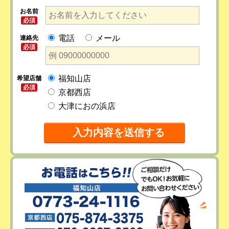
お名前
必須
電話
メール
連絡先
必須
福知山店
希望店舗
必須
京都西店
大津におの浜店