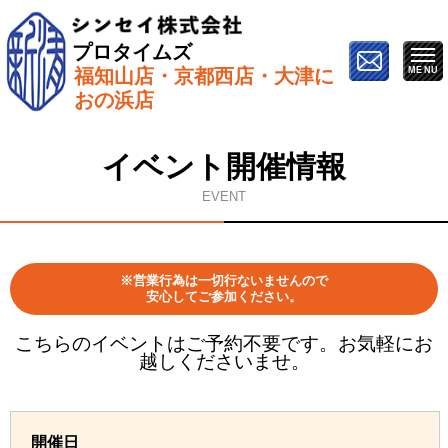
プロタイムズ
福知山店・京都西店・大津に
ホーム
»
イベント情報
»
8月9日【ZOOMで開催】オン
おの浜店
ライン塗り替え勉強会
イベント開催情報
EVENT
※営業行為は一切行ないませんので
安心してご参加ください。
こちらのイベントはご予約不要です。お気軽にお
越しくださいませ。
開催日