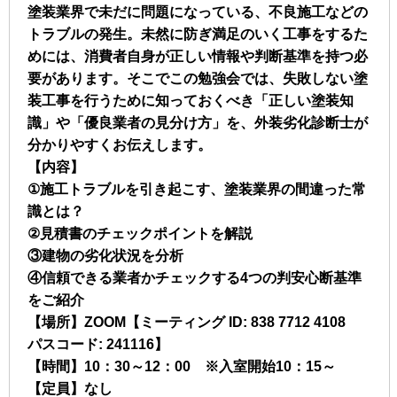
塗装業界で未だに問題になっている、不良施工などの
トラブルの発生。未然に防ぎ満足のいく工事をするた
めには、消費者自身が正しい情報や判断基準を持つ必
要があります。そこでこの勉強会では、失敗しない塗
装工事を行うために知っておくべき「正しい塗装知
識」や「優良業者の見分け方」を、外装劣化診断士が
分かりやすくお伝えします。
【内容】
①施工トラブルを引き起こす、塗装業界の間違った常
識とは？
②見積書のチェックポイントを解説
③建物の劣化状況を分析
④信頼できる業者かチェックする4つの判安心断基準
をご紹介
【場所】ZOOM【ミーティング ID: 838 7712 4108
パスコード: 241116】
【時間】10：30～12：00 ※入室開始10：15～
【定員】なし