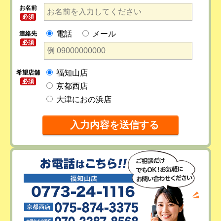
お名前
必須
電話
メール
連絡先
必須
福知山店
希望店舗
必須
京都西店
大津におの浜店