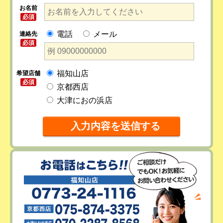
お名前
必須
電話
メール
連絡先
必須
福知山店
希望店舗
必須
京都西店
大津におの浜店