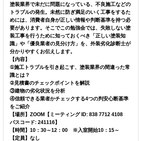
塗装業界で未だに問題になっている、不良施工などの
トラブルの発生。未然に防ぎ満足のいく工事をするた
めには、消費者自身が正しい情報や判断基準を持つ必
要があります。そこでこの勉強会では、失敗しない塗
装工事を行うために知っておくべき「正しい塗装知
識」や「優良業者の見分け方」を、外装劣化診断士が
分かりやすくお伝えします。
【内容】
①施工トラブルを引き起こす、塗装業界の間違った常
識とは？
②見積書のチェックポイントを解説
③建物の劣化状況を分析
④信頼できる業者かチェックする4つの判安心断基準
をご紹介
【場所】ZOOM【ミーティング ID: 838 7712 4108
パスコード: 241116】
【時間】10：30～12：00 ※入室開始10：15～
【定員】なし