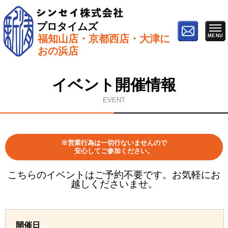
プロタイムズ
福知山店・京都西店・大津に
ホーム
»
イベント情報
»
8月16日【ZOOMで開催】オン
おの浜店
ライン塗り替え勉強会
イベント開催情報
EVENT
※営業行為は一切行ないませんので
安心してご参加ください。
こちらのイベントはご予約不要です。お気軽にお
越しくださいませ。
開催日