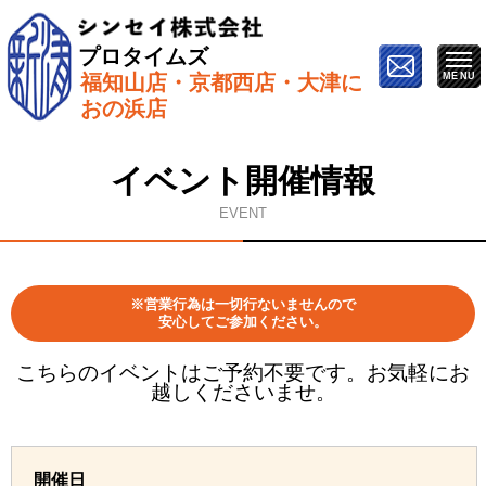
プロタイムズ
福知山店・京都西店・大津に
ホーム
»
イベント情報
»
9月20日【ZOOMで開催】オン
おの浜店
ライン塗り替え勉強会
イベント開催情報
EVENT
※営業行為は一切行ないませんので
安心してご参加ください。
こちらのイベントはご予約不要です。お気軽にお
越しくださいませ。
開催日