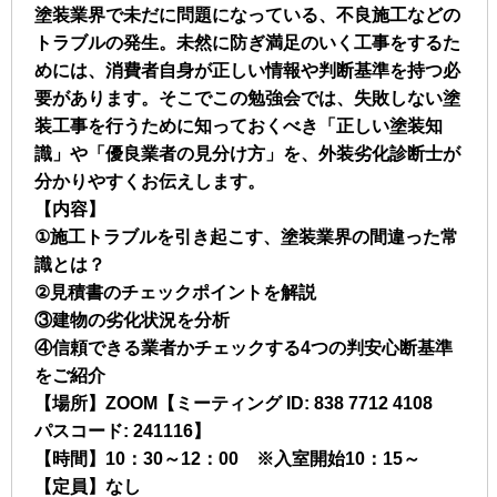
塗装業界で未だに問題になっている、不良施工などの
トラブルの発生。未然に防ぎ満足のいく工事をするた
めには、消費者自身が正しい情報や判断基準を持つ必
要があります。そこでこの勉強会では、失敗しない塗
装工事を行うために知っておくべき「正しい塗装知
識」や「優良業者の見分け方」を、外装劣化診断士が
分かりやすくお伝えします。
【内容】
①施工トラブルを引き起こす、塗装業界の間違った常
識とは？
②見積書のチェックポイントを解説
③建物の劣化状況を分析
④信頼できる業者かチェックする4つの判安心断基準
をご紹介
【場所】ZOOM【ミーティング ID: 838 7712 4108
パスコード: 241116】
【時間】10：30～12：00 ※入室開始10：15～
【定員】なし