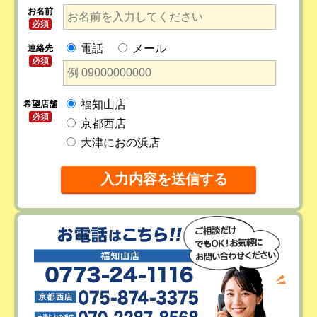
お名前
必須
電話
メール
連絡先
必須
福知山店
希望店舗
必須
京都西店
大津におの浜店