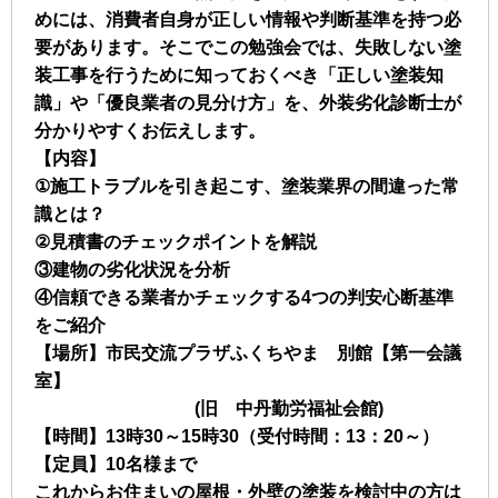
めには、消費者自身が正しい情報や判断基準を持つ必
要があります。そこでこの勉強会では、失敗しない塗
装工事を行うために知っておくべき「正しい塗装知
識」や「優良業者の見分け方」を、外装劣化診断士が
分かりやすくお伝えします。
【内容】
①施工トラブルを引き起こす、塗装業界の間違った常
識とは？
②見積書のチェックポイントを解説
③建物の劣化状況を分析
④信頼できる業者かチェックする4つの判安心断基準
をご紹介
【場所】市民交流プラザふくちやま 別館【第一会議
室】
(旧 中丹勤労福祉会館)
【時間】13時30～15時30（受付時間：13：20～）
【定員】10名様まで
これからお住まいの屋根・外壁の塗装を検討中の方は