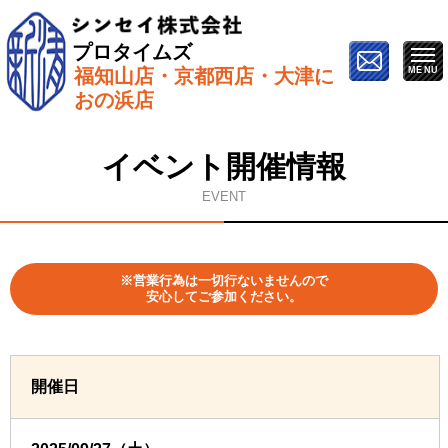
プロタイムズ
福知山店・京都西店・大津に
ホーム
»
イベント情報
»
9月27日【福知山市で開催】塗
おの浜店
り替え勉強会
イベント開催情報
EVENT
※営業行為は一切行ないませんので
安心してご参加ください。
開催日