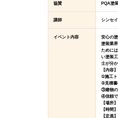
協賛
PQA塗
講師
シンセイ
イベント内容
安心の塗
塗装業界
ためには
い塗装工
士が分か
【内容】
①施工ト
②見積書
③建物の
④信頼で
【場所】Z
【時間】
【定員】