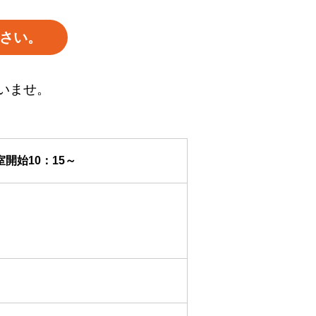
さい。
いませ。
室開始10：15～