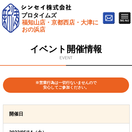
プロタイムズ
福知山店・京都西店・大津に
ホーム
»
イベント情報
»
亀岡市で開催【市民講座】外
おの浜店
壁・屋根塗り替えセミナー
イベント開催情報
EVENT
※営業行為は一切行ないませんので
安心してご参加ください。
開催日