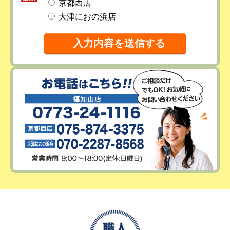
京都西店
大津におの浜店