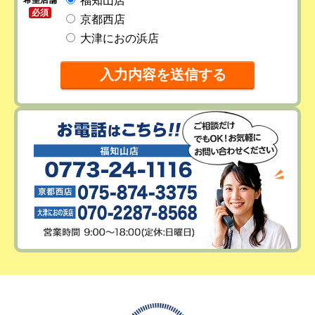
福知山店
必須
京都西店
大津におの浜店