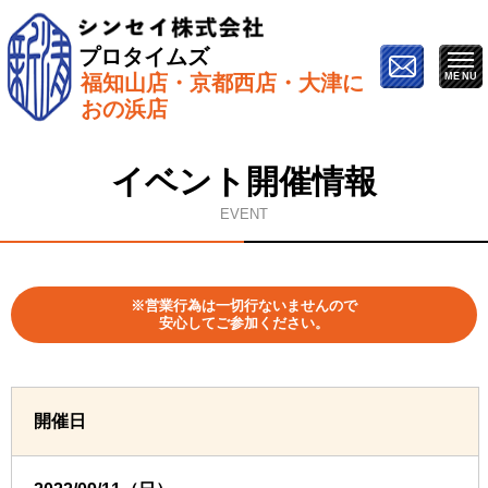
プロタイムズ
福知山店・京都西店・大津に
ホーム
»
イベント情報
»
9月11日(午後)西京区で開催
おの浜店
【市民講座】外壁・屋根塗り替えセミナー
イベント開催情報
EVENT
※営業行為は一切行ないませんので
安心してご参加ください。
開催日