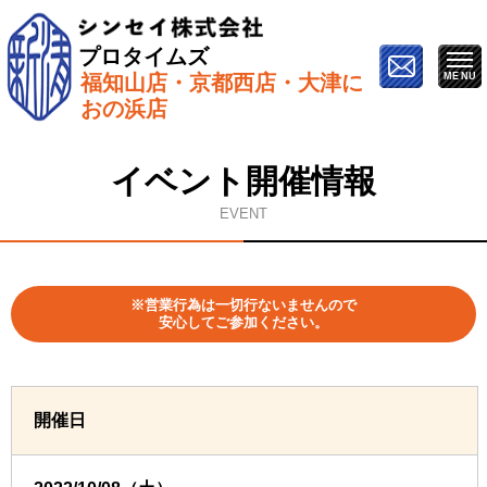
プロタイムズ
福知山店・京都西店・大津に
ホーム
»
イベント情報
»
10月8日【福知山市で開催】屋
おの浜店
根&外壁塗り替え勉強会
イベント開催情報
EVENT
※営業行為は一切行ないませんので
安心してご参加ください。
開催日