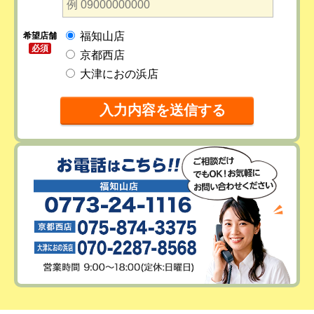
福知山店
希望店舗
必須
京都西店
大津におの浜店