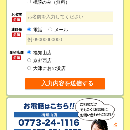
相談のみ（無料）
お名前
必須
電話
メール
連絡先
必須
福知山店
希望店舗
必須
京都西店
大津におの浜店