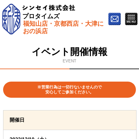
プロタイムズ
福知山店・京都西店・大津に
ホーム
»
イベント情報
»
12月10日【福知山市で開催】
おの浜店
屋根&外壁塗り替え勉強会
イベント開催情報
EVENT
※営業行為は一切行ないませんので
安心してご参加ください。
開催日