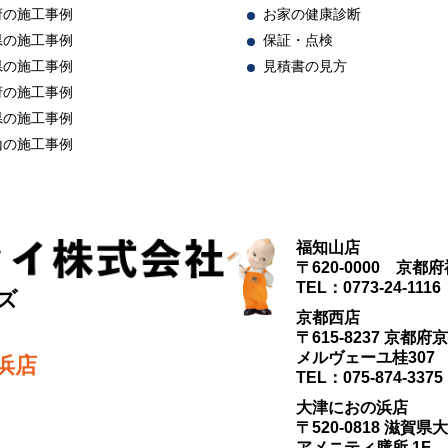
府の施工事例
お家の健康診断
県の施工事例
保証・点検
県の施工事例
見積書の見方
府の施工事例
県の施工事例
山の施工事例
福知山店
〒620-0000 京都
TEL：0773-24-1116
ズ
京都西店
〒615-8237 京
メルヴェーユ桂307
浜店
TEL：075-874-3375
大津におの浜店
〒520-0818 滋賀県
アメニティ膳所 1F