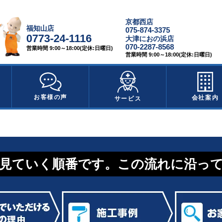
京都西店
福知山店
075-874-3375
0773-24-1116
大津におの浜店
070-2287-8568
営業時間 9:00～18:00(定休:日曜日)
営業時間 9:00～18:00(定休:日曜日)
お客様の声
会社案内
サービス
見ていく順番です。この流れに沿っ