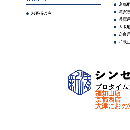
京都
滋賀
お客様の声
兵庫
大阪
奈良
和歌
プロタイム
福知山店
京都西店
大津におの