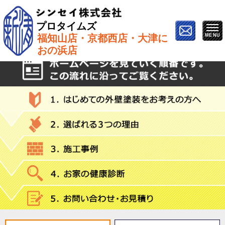
プロタイムズ
福知山店・京都西店・大津に
ホーム
»
Q&A
おの浜店