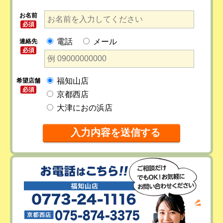
お名前
必須
電話
メール
連絡先
必須
福知山店
希望店舗
必須
京都西店
大津におの浜店