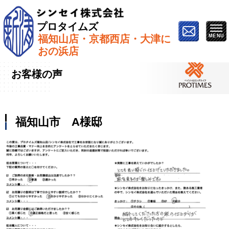
プロタイムズ
福知山店・京都西店・大津に
ホーム
»
お客様の声
»
福知山市 A様邸
おの浜店
お客様の声
福知山市 A様邸