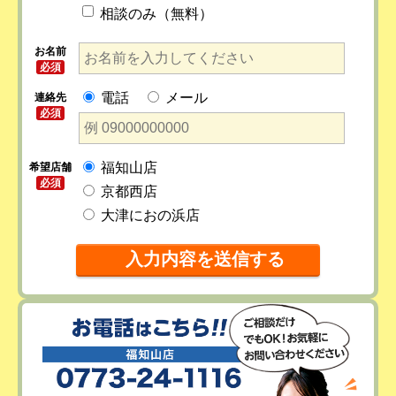
相談のみ（無料）
お名前
必須
電話
メール
連絡先
必須
福知山店
希望店舗
必須
京都西店
大津におの浜店