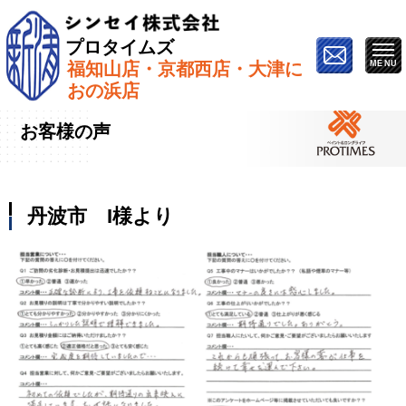
プロタイムズ
福知山店・京都西店・大津に
ホーム
»
お客様の声
»
丹波市 I様より
おの浜店
お客様の声
丹波市 I様より