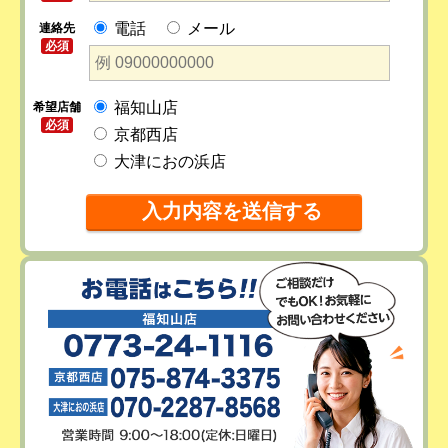
電話
メール
連絡先
必須
福知山店
希望店舗
必須
京都西店
大津におの浜店