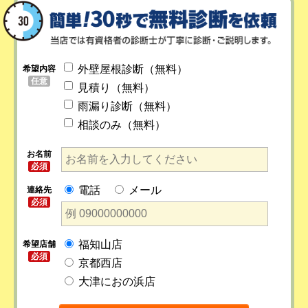
外壁屋根診断（無料）
希望内容
任意
見積り（無料）
雨漏り診断（無料）
相談のみ（無料）
お名前
必須
電話
メール
連絡先
必須
福知山店
希望店舗
必須
京都西店
大津におの浜店