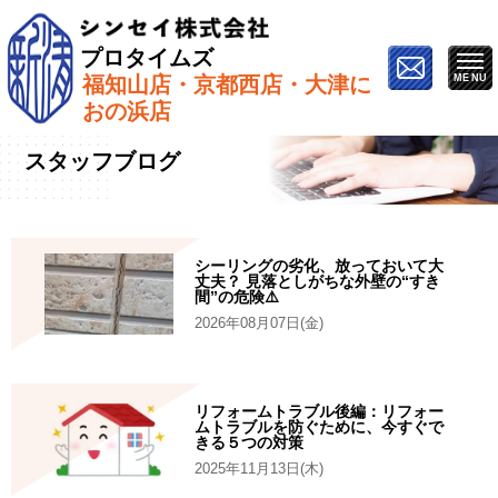
プロタイムズ
福知山店・京都西店・大津に
ホーム
»
スタッフブログ
»
現場
おの浜店
スタッフブログ
シーリングの劣化、放っておいて大
丈夫？ 見落としがちな外壁の“すき
間”の危険⚠️
2026年08月07日(金)
リフォームトラブル後編：リフォー
ムトラブルを防ぐために、今すぐで
きる５つの対策
2025年11月13日(木)