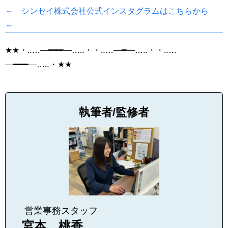
～ シンセイ株式会社公式インスタグラムはこちらから
～
★★
・
‥…―━━━―…‥
・・
‥…―━―…‥
・・
‥…
―━━━―…‥
・
★★
執筆者/監修者
営業事務スタッフ
宮本 桃香