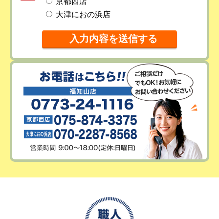
京都西店
大津におの浜店