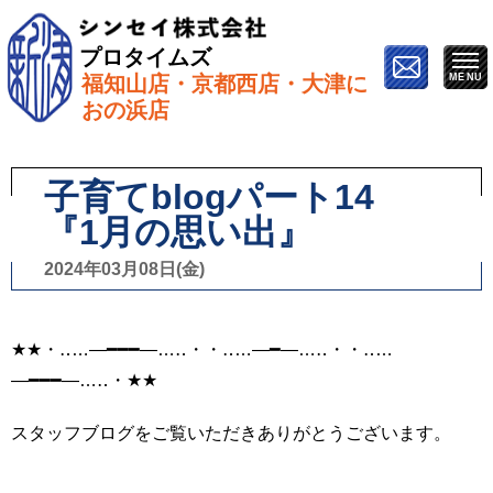
プロタイムズ
福知山店・京都西店・大津に
ホーム
»
スタッフブログ
»
子育てblogパート14 『1月
おの浜店
の思い出』
子育てblogパート14
『1月の思い出』
2024年03月08日(金)
★★・‥…―━━━―…‥・・‥…―━―…‥・・‥…
―━━━―…‥・★★
スタッフブログをご覧いただきありがとうございます。