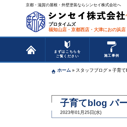
京都・滋賀の屋根・外壁塗装ならシンセイ株式会社へ​ ​
プロタイムズ
福知山店・京都西店・大津におの浜店
まずはこちらを
施工事例
ご覧ください
ホーム
»
スタッフブログ
»
子育てb
子育てblog 
2023年01月25日(水)