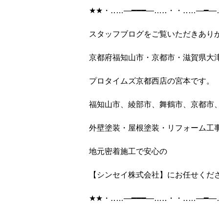
★★
・‥
…
―━━━―
…
‥
・・‥
…
―━―
スタッフブログをご覧いただきあり
京都府福知山市・京都市・滋賀県大
プロタイムズ京都西店の宮本です。
福知山市、綾部市、舞鶴市、京都市
外壁塗装・屋根塗装・リフォーム工
地元密着施工で安心の
【シンセイ株式会社】にお任せくだ
★★
・‥
…
―━━━―
…
‥
・・‥
…
―━―