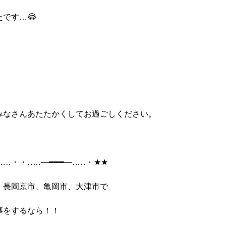
たです
…
😂
みなさんあたたかくしてお過ごしください。
…
‥
・・‥
…
―━━━―
…
‥
・
★★
、長岡京市、亀岡市、大津市で
事をするなら！！