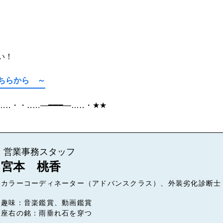
い！
こちらから ～
…
‥
・・‥
…
―━━━―
…
‥
・
★★
営業事務スタッフ
宮本 桃香
カラーコーディネーター（アドバンスクラス）、外装劣化診断士
趣味：音楽鑑賞、動画鑑賞
座右の銘：雨垂れ石を穿つ