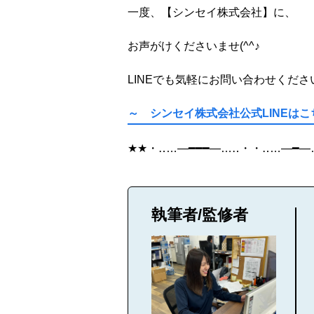
一度、【シンセイ株式会社】に、
お声がけくださいませ
(^^
♪
LINE
でも気軽にお問い合わせくださ
～ シンセイ株式会社公式LINEは
★★
・‥
…
―━━━―
…
‥
・・‥
…
―━―
執筆者/監修者