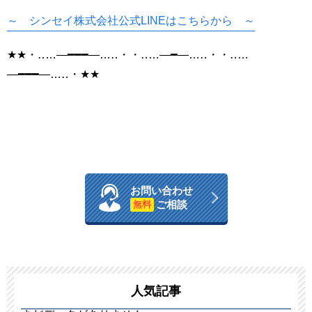
～ シンセイ株式会社公式LINEはこちらから ～
★★・‥…―━━━―…‥・・‥…―━―…‥・・‥…
―━━━―…‥・★★
お問い合わせ
ご相談
無料
人気記事