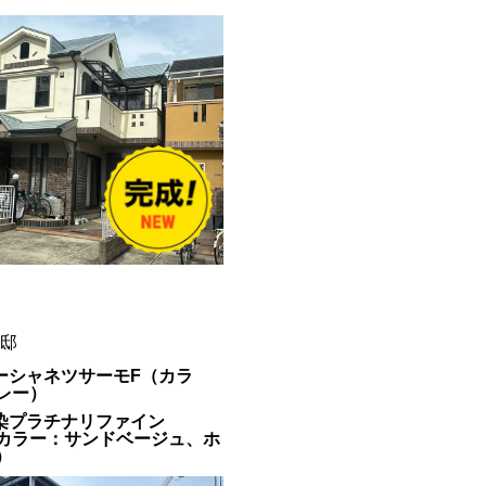
様邸
パーシャネツサーモF（カラ
レー）
汚染プラチナリファイン
IR（カラー：サンドベージュ、ホ
）