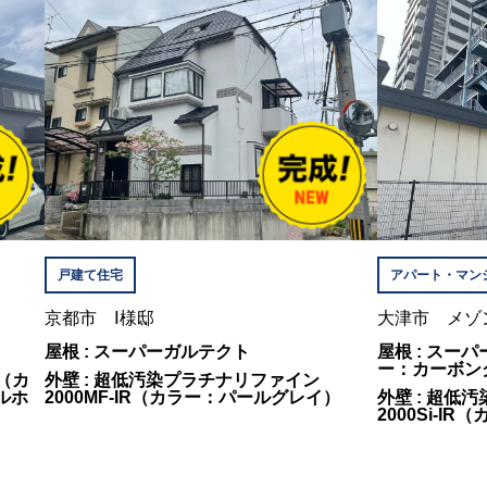
戸建て住宅
アパート・マン
京都市 Ⅰ様邸
大津市 メゾ
屋根 : スーパーガルテクト
屋根 : スー
ー：カーボン
（カ
外壁 : 超低汚染プラチナリファイン
ルホ
2000MF-IR（カラー：パールグレイ）
外壁 : 超低
2000Si-I