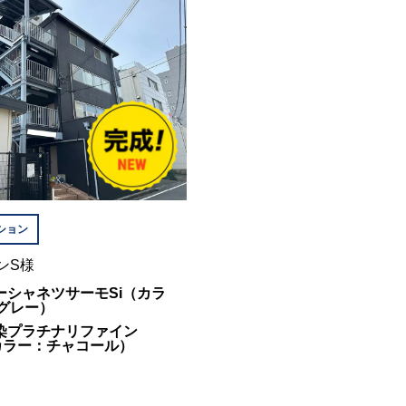
ション
ンS様
パーシャネツサーモSi（カラ
グレー）
汚染プラチナリファイン
R（カラー：チャコール）