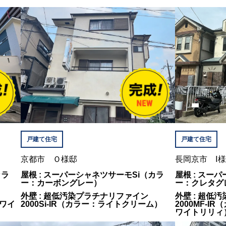
戸建て住宅
戸建て住宅
京都市 Ｏ様邸
長岡京市 Ⅰ
カラ
屋根 : スーパーシャネツサーモSi（カラ
屋根 : スー
ー：カーボングレー）
ー：クレタグ
外壁 : 超低汚染プラチナリファイン
外壁 : 超低
ホワイ
2000Si-IR（カラー：ライトクリーム）
2000MF-
ワイトリリィ