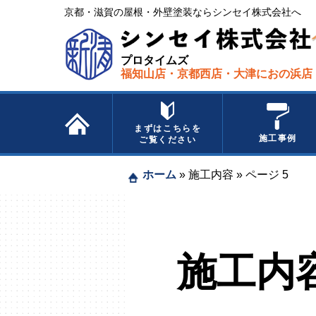
京都・滋賀の屋根・外壁塗装ならシンセイ株式会社へ​ ​
プロタイムズ
福知山店・京都西店・大津におの浜店
まずはこちらを
施工事例
ご覧ください
ホーム
»
施工内容
»
ページ 5
施工内