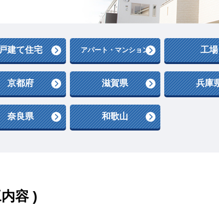
戸建て住宅
工場
アパート・マンション
京都府
滋賀県
兵庫
奈良県
和歌山
内容 )