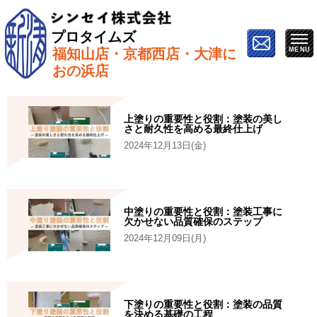
プロタイムズ
福知山店・京都西店・大津に
ホーム
»
執筆者/監修者
»
宮本 桃香
おの浜店
上塗りの重要性と役割：塗装の美し
さと耐久性を高める最終仕上げ
2024年12月13日(金)
中塗りの重要性と役割：塗装工事に
欠かせない品質確保のステップ
2024年12月09日(月)
下塗りの重要性と役割：塗装の品質
を決める基礎の工程