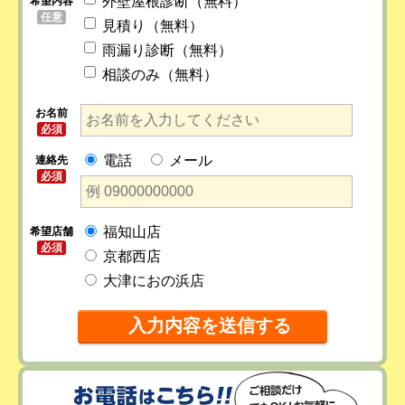
外壁屋根診断（無料）
希望内容
任意
見積り（無料）
雨漏り診断（無料）
相談のみ（無料）
お名前
必須
電話
メール
連絡先
必須
福知山店
希望店舗
必須
京都西店
大津におの浜店