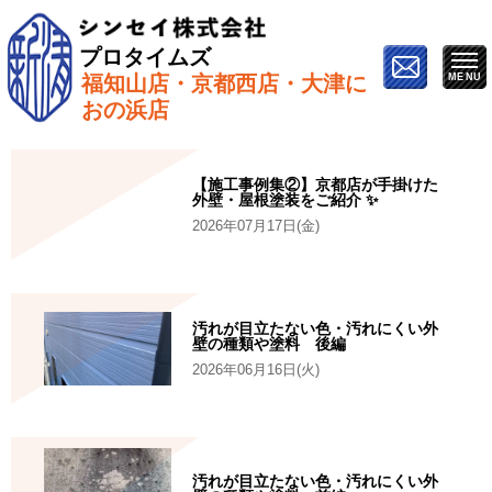
プロタイムズ
福知山店・京都西店・大津に
ホーム
»
塗料
おの浜店
【施工事例集②】京都店が手掛けた
外壁・屋根塗装をご紹介 ✨
2026年07月17日(金)
汚れが目立たない色・汚れにくい外
壁の種類や塗料 後編
2026年06月16日(火)
汚れが目立たない色・汚れにくい外