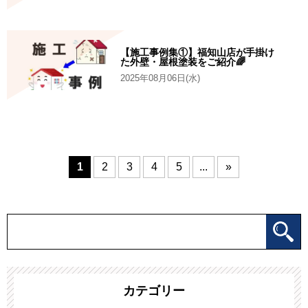
【施工事例集①】福知山店が手掛け
た外壁・屋根塗装をご紹介🌈
2025年08月06日(水)
1
2
3
4
5
...
»
カテゴリー