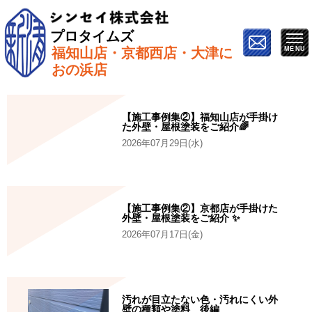
プロタイムズ
福知山店・京都西店・大津に
ホーム
»
執筆者/監修者
»
北原 優姫乃
おの浜店
【施工事例集②】福知山店が手掛け
た外壁・屋根塗装をご紹介🌈
2026年07月29日(水)
【施工事例集②】京都店が手掛けた
外壁・屋根塗装をご紹介 ✨
2026年07月17日(金)
汚れが目立たない色・汚れにくい外
壁の種類や塗料 後編